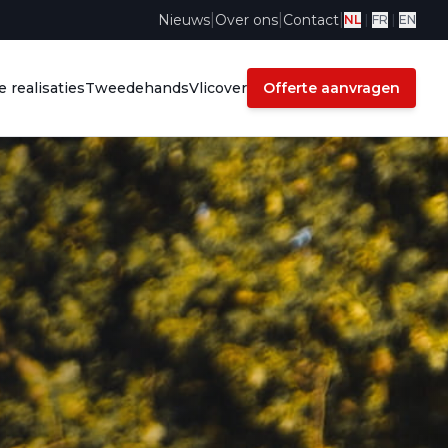
|
|
|
Nieuws
Over ons
Contact
NL
|
FR
|
EN
 realisaties
Tweedehands
Vlicover
Offerte aanvragen