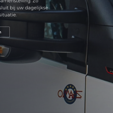
samenstelling. Zo
luit bij uw dagelijkse
ituatie.
n