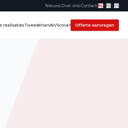
|
|
|
Nieuws
Over ons
Contact
NL
|
FR
|
EN
 realisaties
Tweedehands
Vlicover
Offerte aanvragen