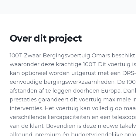
Over dit project
100T Zwaar Bergingsvoertuig Omars beschikt 
waaronder deze krachtige 100T. Dit voertuig i
kan optioneel worden uitgerust met een DRS-s
eenvoudige bergingswerkzaamheden. De 100T is
afstanden af te leggen doorheen Europa. Dank
prestaties garandeert dit voertuig maximale in
interventies. Het voertuig kan volledig op m
verschillende liercapaciteiten en een telesc
van de klant. Bovendien is deze nieuwe takelw
allround, premium én budgetvriendelijke oploss