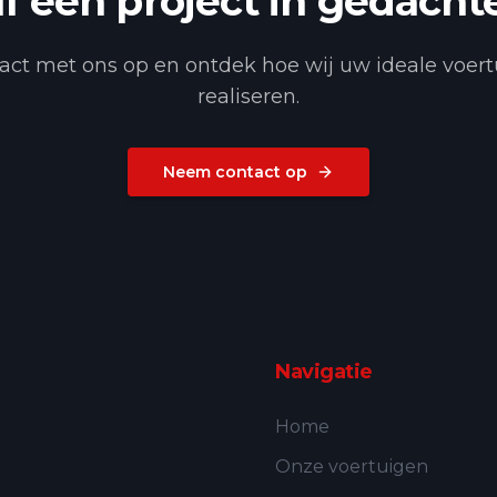
lf een project in gedacht
ct met ons op en ontdek hoe wij uw ideale voer
realiseren.
Neem contact op
Navigatie
Home
Onze voertuigen