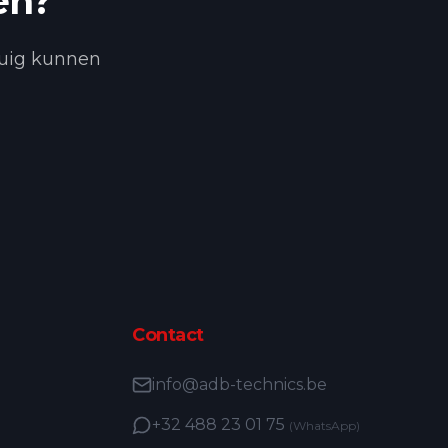
en?
tuig kunnen
Contact
info@adb-technics.be
+32 488 23 01 75
(WhatsApp)