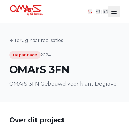
NL
|
FR
|
EN
Terug naar realisaties
Depannage
2024
OMArS 3FN
OMArS 3FN Gebouwd voor klant Degrave
Over dit project