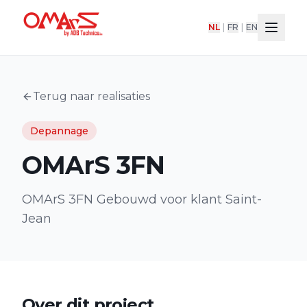
NL
|
FR
|
EN
Terug naar realisaties
Depannage
OMArS 3FN
OMArS 3FN Gebouwd voor klant Saint-
Jean
Over dit project