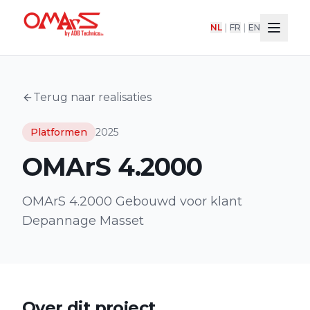
NL
|
FR
|
EN
Terug naar realisaties
Platformen
2025
OMArS 4.2000
OMArS 4.2000 Gebouwd voor klant
Depannage Masset
Over dit project