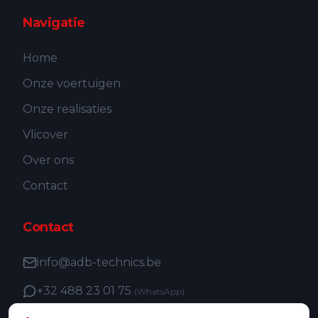
Navigatie
Home
Onze voertuigen
Onze realisaties
Vlicover
Over ons
Contact
Contact
info@adb-technics.be
+32 488 23 01 75
(WhatsApp)