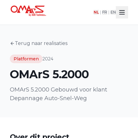
NL
|
FR
|
EN
Terug naar realisaties
Platformen
2024
OMArS 5.2000
OMArS 5.2000 Gebouwd voor klant
Depannage Auto-Snel-Weg
Over dit project