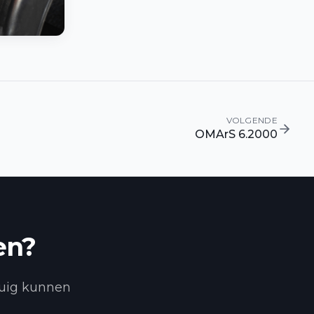
VOLGENDE
OMArS 6.2000
en?
tuig kunnen