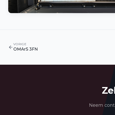
VORIGE
OMArS 3FN
Ze
Neem conta