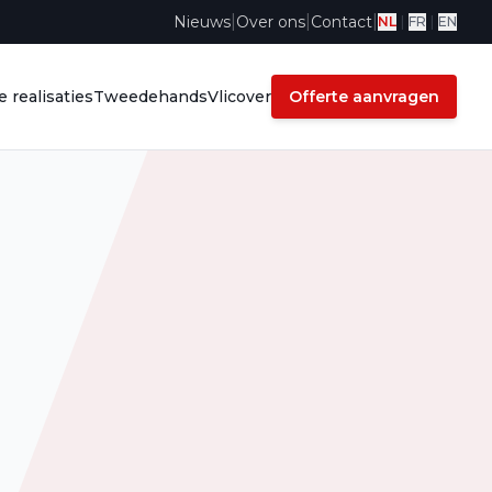
|
|
|
Nieuws
Over ons
Contact
NL
|
FR
|
EN
 realisaties
Tweedehands
Vlicover
Offerte aanvragen