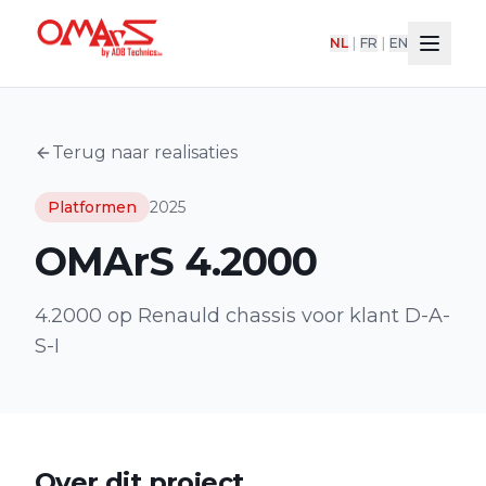
NL
|
FR
|
EN
Terug naar realisaties
Platformen
2025
OMArS 4.2000
4.2000 op Renauld chassis voor klant D-A-
S-I
Over dit project