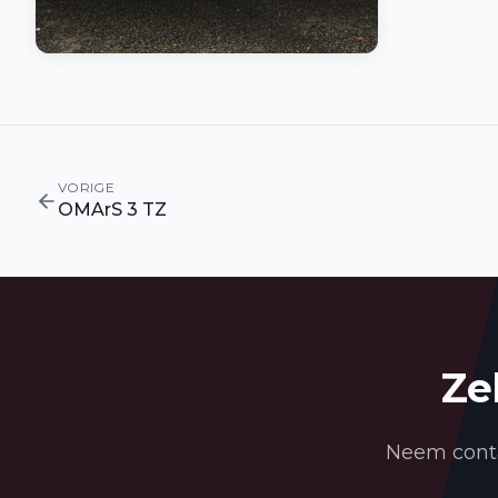
VORIGE
OMArS 3 TZ
Ze
Neem conta