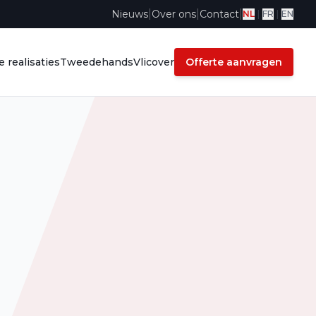
|
|
|
Nieuws
Over ons
Contact
NL
|
FR
|
EN
 realisaties
Tweedehands
Vlicover
Offerte aanvragen