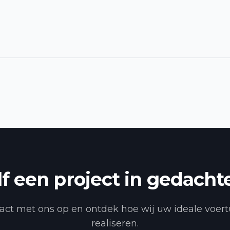
lf een project in gedacht
ct met ons op en ontdek hoe wij uw ideale voer
realiseren.