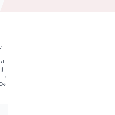
e
rd
ij
den
 De