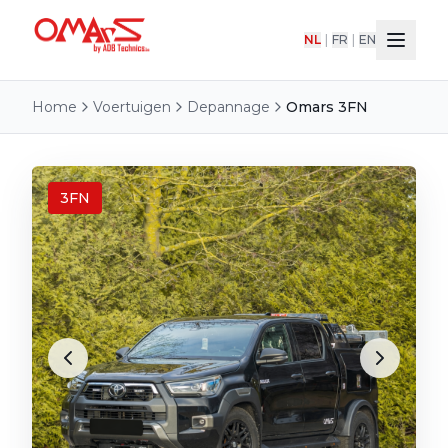
NL
|
FR
|
EN
Home
Voertuigen
Depannage
Omars 3FN
3FN